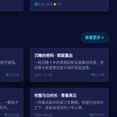
139,288
7.8
查看更多
NEW
NEW
沉睡的密码 · 罪案重启
快携手破局。
一桩沉睡十年的悬案因新证据重启侦查，老
。
刑警与新晋警花联手揭开层层迷雾。
37,770
2024-11-08
62,799
NEW
NEW
校服与白衬衫 · 青春再见
像，一群孩子
一所重点高中的高三生群像，校服与白衬衫
个时代。
之下，是各自滚烫的少年心事。
121,005
2024-09-27
151,636