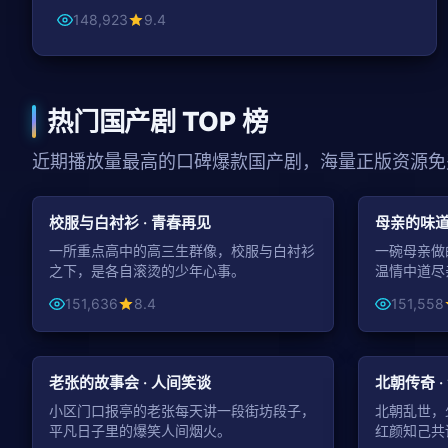
148,923
9.4
热门国产剧 TOP 榜
近期播放量最高的口碑爆款国产剧，海量正版资源免
50:51
青春
家庭
校服与白衬衫 · 青春再见
母亲的味道
一所重点高中的高三生群像，校服与白衬衫
一碗母亲做
之下，是各自滚烫的少年心事。
温情中道尽
151,636
8.4
151,558
43:21
喜剧
古装
老张的故事会 · 人间笑谈
北朝传奇 ·
小区门口报亭的老张每天讲一段街坊段子，
北朝乱世，
平凡日子里的爆笑人间烟火。
红颜知己共