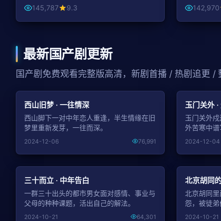
145,787
9.3
142,970
最新国产剧更新
国产剧免费观看完整版高清，新剧首播 / 热剧追更 /
NEW
西山旧梦 · 一往情深
玉门关外 ·
西山脚下一对中年恋人重逢，半生情缘在旧
玉门关外戍
梦里重新发芽，一往而深。
外苦寒中谱
2024-12-06
76,991
2024-12-04
NEW
三十而立 · 中年告白
北京胡同的
一群三十出头的都市男女面对感情、事业与
北京胡同里
父母的种种课题，活出自己的解法。
怨，被徒弟
2024-10-21
64,301
2024-10-21