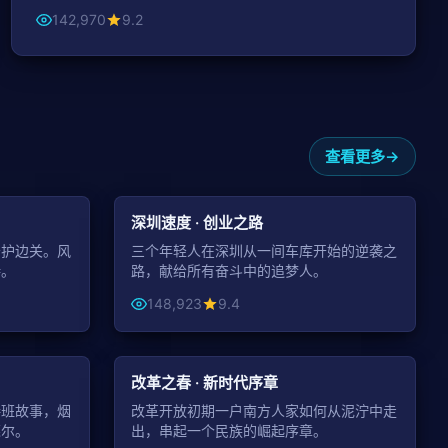
142,970
9.2
查看更多
99:32
45:48
都市
深圳速度 · 创业之路
守护边关。风
三个年轻人在深圳从一间车库开始的逆袭之
诗。
路，献给所有奋斗中的追梦人。
148,923
9.4
49:04
44:09
年代
改革之春 · 新时代序章
接班故事，烟
改革开放初期一户南方人家如何从泥泞中走
莞尔。
出，串起一个民族的崛起序章。