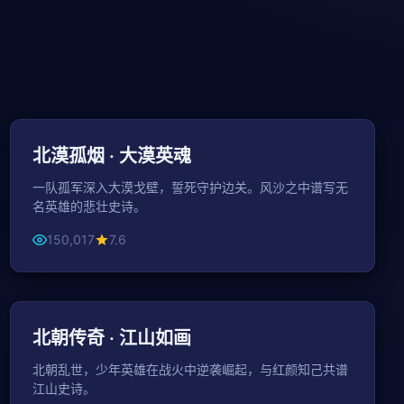
128分钟
古装
北漠孤烟 · 大漠英魂
一队孤军深入大漠戈壁，誓死守护边关。风沙之中谱写无
名英雄的悲壮史诗。
150,017
7.6
49分钟 / 集
古装
北朝传奇 · 江山如画
北朝乱世，少年英雄在战火中逆袭崛起，与红颜知己共谱
江山史诗。