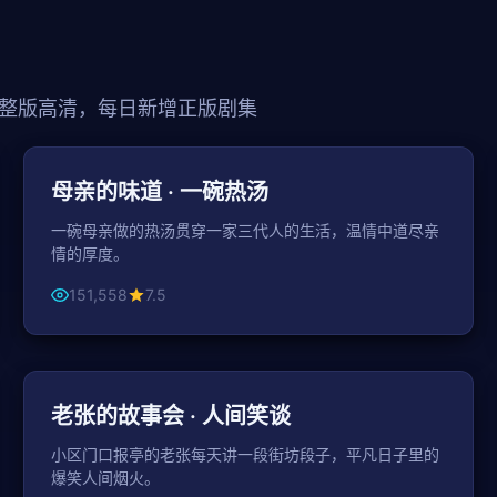
整版高清，每日新增正版剧集
108分钟
家庭
母亲的味道 · 一碗热汤
一碗母亲做的热汤贯穿一家三代人的生活，温情中道尽亲
情的厚度。
151,558
7.5
43分钟 / 集
喜剧
老张的故事会 · 人间笑谈
小区门口报亭的老张每天讲一段街坊段子，平凡日子里的
爆笑人间烟火。