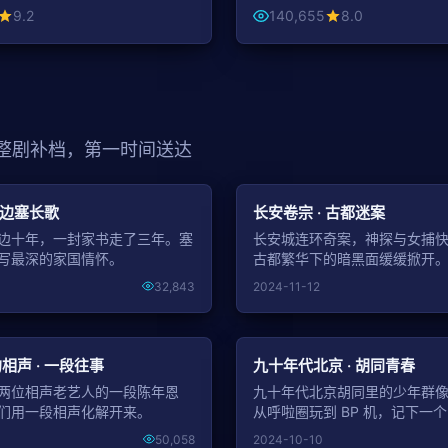
9.2
140,655
8.0
 整剧补档，第一时间送达
NEW
 边塞长歌
长安卷宗 · 古都迷案
边十年，一封家书走了三年。塞
长安城连环奇案，神探与女捕
写最深的家国情怀。
古都繁华下的暗黑面缓缓掀开
32,843
2024-11-12
NEW
相声 · 一段往事
九十年代北京 · 胡同青春
两位相声老艺人的一段陈年恩
九十年代北京胡同里的少年群
们用一段相声化解开来。
从呼啦圈玩到 BP 机，记下一
50,058
2024-10-10