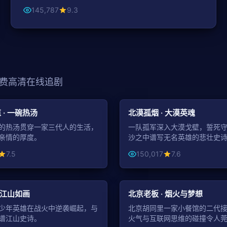
145,787
9.3
费高清在线追剧
99:41
古装
 · 一碗热汤
北漠孤烟 · 大漠英魂
的热汤贯穿一家三代人的生活，
一队孤军深入大漠戈壁，誓死
亲情的厚度。
沙之中谱写无名英雄的悲壮史
7.5
150,017
7.6
49:16
都市
 江山如画
北京老板 · 烟火与梦想
少年英雄在战火中逆袭崛起，与
北京胡同里一家小餐馆的二代
谱江山史诗。
火气与互联网思维的碰撞令人